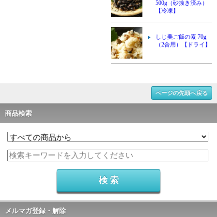
500g（砂抜き済み）
【冷凍】
しじ美ご飯の素 70g
（2合用）【ドライ】
ページの先頭へ戻る
商品検索
メルマガ登録・解除