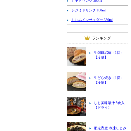
しそドリンク 500ml
シジミドリンク 100ml
しじみインサイダー 330ml
ランキング
生銅鑼絽蘇（1個）
【冷蔵】
生どら焼き（1個）
【冷凍】
しじ美味噌汁 5食入
【ドライ】
網走湖産 冷凍しじみ