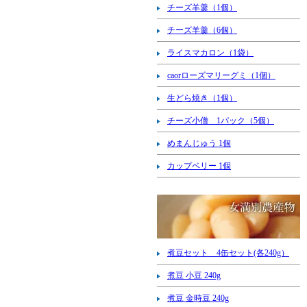
チーズ羊羹（1個）
チーズ羊羹（6個）
ライスマカロン（1袋）
caorローズマリーグミ（1個）
生どら焼き（1個）
チーズ小僧 1パック（5個）
めまんじゅう 1個
カップベリー 1個
煮豆セット 4缶セット(各240g）
煮豆 小豆 240g
煮豆 金時豆 240g